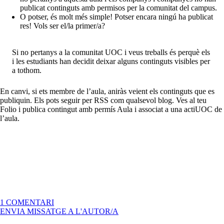
publicat continguts amb permisos per la comunitat del campus.
O potser, és molt més simple! Potser encara ningú ha publicat
res! Vols ser el/la primer/a?
Si no pertanys a la comunitat UOC i veus treballs és perquè els
i les estudiants han decidit deixar alguns continguts visibles per
a tothom.
En canvi, si ets membre de l’aula, aniràs veient els continguts que es
publiquin. Els pots seguir per RSS com qualsevol blog. Ves al teu
Folio i publica contingut amb permís Aula i associat a una actiUOC de
l’aula.
A
1 COMENTARI
BENVINGUTS
ENVIA MISSATGE A L'AUTOR/A
I