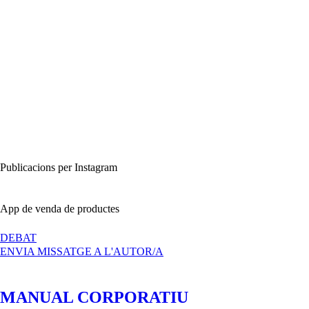
Publicacions per Instagram
App de venda de productes
A
DEBAT
MANUAL
ENVIA MISSATGE A L'AUTOR/A
D’IDENTITAT
CORPORATIVA
DE
MANUAL CORPORATIU
LUCKY