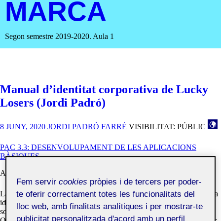
MARCA
Segon semestre 2019-2020. Aula 1
Manual d’identitat corporativa de Lucky
Losers (Jordi Padró)
8 JUNY, 2020
JORDI PADRÓ FARRÉ
VISIBILITAT: PÚBLIC
PAC 3.3: DESENVOLUPAMENT DE LES APLICACIONS
BÀSIQUES
Aquest és el manual de la marca d’streetwear
Lucky Losers
.
Fem servir
cookies
pròpies i de tercers per poder-
te oferir correctament totes les funcionalitats del
La marca pretén tenir una filosofia potent, en una societat que prima la
idea del “guanyador”, diu: no cal tenir molts seguidors a les xarxes
lloc web, amb finalitats analítiques i per mostrar-te
socials, no fa falta crear-se una falsa identitat per agradar a tothom.
publicitat personalitzada d'acord amb un perfil
Que cadascú estigui orgullós de ser com és i que digui “si cal guanyar,