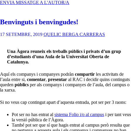
MANUAL
ENVIA MISSATGE A L'AUTOR/A
CORPORATIU
Benvinguts i benvingudes!
17 SETEMBRE, 2019
QUELIC BERGA CARRERAS
Una Àgora reuneix els treballs públics i privats d’un grup
d’estudiants d’una Aula de la Universitat Oberta de
Catalunya.
Aquí els companys i companyes podràn
compartir
les activitats de
l’aula entre si,
comentar
,
presentar
al RAC i decidir quins continguts
queden
públics
per als companys i companyes de l’aula, del campus o
la xarxa.
Si no veus cap contingut apart d’aquesta entrada, pot ser per 3 raons:
Pot ser no has entrat al
sistema Folio i/o al campus
i per tant veus
la versió pública de l’Àgora.
També pot ser que sí que hagis entrat al campus però resulta que
no pertanys a aquesta aula i els companys i companyes no han