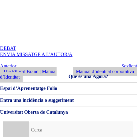
A
DEBAT
MANUAL
ENVIA MISSATGE A L'AUTOR/A
I
APLICACIONS
Navegació
Entrada
Següent
Anterior
Següent
Mª
Anterior
Entrada
The Ethical Brand | Manual
Manual d’identitat corporativa
d'entrades
JOSÉ
Què és una Àgora?
d’Identitat
DÍAZ
Espai d’Aprenentatge Folio
Entra una incidència o suggeriment
Universitat Oberta de Catalunya
Cerca: