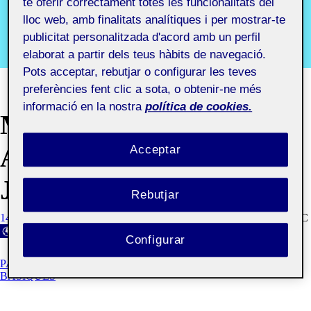
marca
te oferir correctament totes les funcionalitats del
lloc web, amb finalitats analítiques i per mostrar-te
publicitat personalitzada d'acord amb un perfil
Segon semestre 2019-2020. Aula 1
elaborat a partir dels teus hàbits de navegació.
Pots acceptar, rebutjar o configurar les teves
preferències fent clic a sota, o obtenir-ne més
informació en la nostra
política de cookies.
MANUAL I
APLICACIONS Mª
Acceptar
JOSÉ DÍAZ
Rebutjar
14 JUNY, 2020
MARIA JOSE DIAZ DIAZ
VISIBILITAT: PÚBLIC
Configurar
PAC 3.3: DESENVOLUPAMENT DE LES APLICACIONS
BÀSIQUES