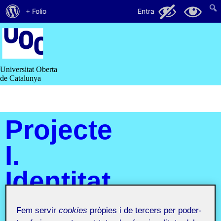
Quant
20
14
+ Folio
Entra
al
Saltar
al
WordPress
contingut
Universitat Oberta
de Catalunya
Projecte
I.
Identitat
i
Fem servir
cookies
pròpies i de tercers per poder-